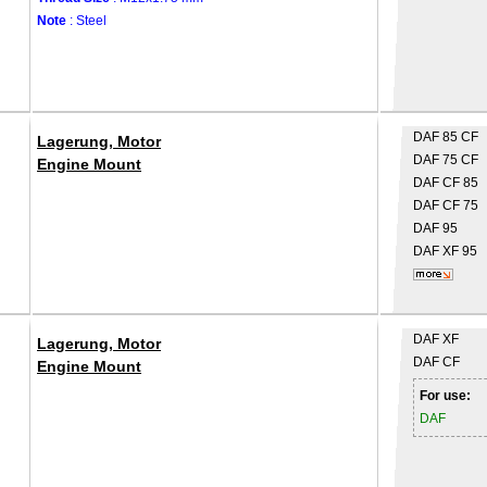
Note
: Steel
DAF
85 CF
Lagerung, Motor
DAF
75 CF
Engine Mount
DAF
CF 85
DAF
CF 75
DAF
95
DAF
XF 95
DAF
XF
Lagerung, Motor
DAF
CF
Engine Mount
For use:
DAF