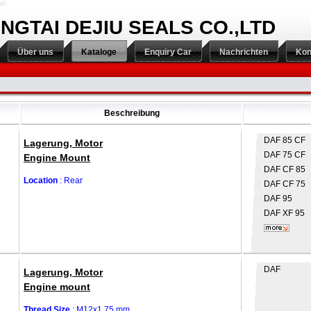
INGTAI DEJIU SEALS CO.,LTD
Über uns
Kataloge
Enquiry Car
Nachrichten
Kon
Beschreibung
DAF
85 CF
Lagerung, Motor
DAF
75 CF
Engine Mount
DAF
CF 85
Location
: Rear
DAF
CF 75
DAF
95
DAF
XF 95
DAF
Lagerung, Motor
Engine mount
Thread Size
: M12x1.75 mm