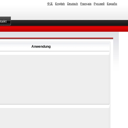
中文
English
Deutsch
Français
Русский
Españo
takt
Anwendung