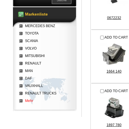
Markenliste
0672232
MERCEDES BENZ
TOYOTA
ADD TO CART
SCANIA
VOLVO
MITSUBISHI
RENAULT
MAN
1664 140
DAF
VAUXHALL
ADD TO CART
RENAULT TRUCKS
Mehr
1897 780