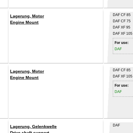
DAF
CF 85
Lagerung, Motor
DAF
CF 75
Engine Mount
DAF
XF 95
DAF
XF 105
For use:
DAF
DAF
CF 85
Lagerung, Motor
DAF
XF 105
Engine Mount
For use:
DAF
DAF
Lagerung, Gelenkwelle
Drive shaft support