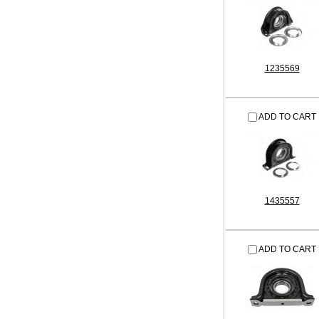
1235569
ADD TO CART
1435557
ADD TO CART