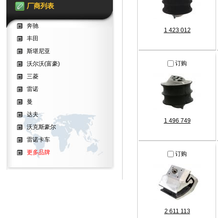
厂商列表
奔驰
1 423 012
丰田
斯堪尼亚
订购
沃尔沃(富豪)
三菱
雷诺
曼
达夫
1 496 749
沃克斯豪尔
雷诺卡车
更多品牌
订购
2 611 113